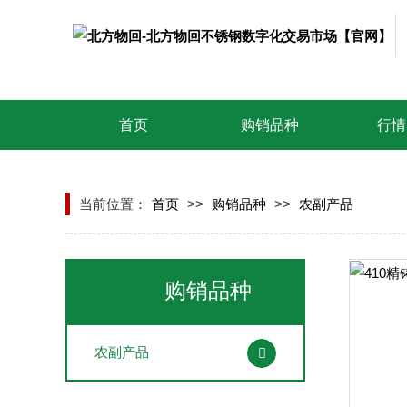
首页
购销品种
行情
当前位置：
首页
>>
购销品种
>>
农副产品
购销品种
农副产品