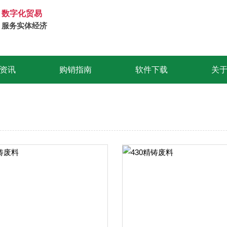
数字化贸易
服务实体经济
资讯
购销指南
软件下载
关